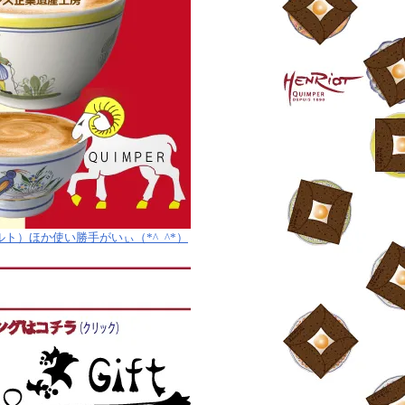
）ほか使い勝手がいぃ（*^_^*）