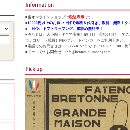
■当オンラインショップは
税込表示
です。
■
10000円以上のお買い上げで送料＆代引き手数料 無料！
■
只今、ギフトラップング、箱詰め無料中！
■円形皿は、大小問わず全て実用と飾り皿、壁掛け皿としてご
カテゴリー（雑貨）内のプレートハンガーをご利用下さい。
■電話でのお問合せは096-355-8152まで（9：00～21：00）梅
■メールでのお問合せ info@henriot-quimper-j.com