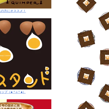
入の方にオススメ！
ップ（●＾o＾●）