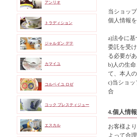
アンリオ
当ショップ
個人情報を
トラディション
a)法令に
ジャルダン デテ
委託を受け
る必要があ
カマイユ
b)人の生
て、本人の
c)当ショ
コルベイユ ロゼ
合
コック プレスティジュー
4.個人情
エスカル
お客様より
よって合理