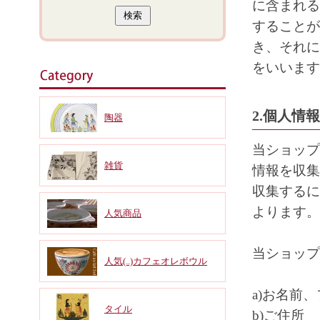
に含まれる
することが
き、それに
をいいます
2.個人情
陶器
当ショップ
雑貨
情報を収集
収集するに
よります。
人気商品
当ショップ
人気(..)カフェオレボウル
a)お名前
タイル
b)ご住所