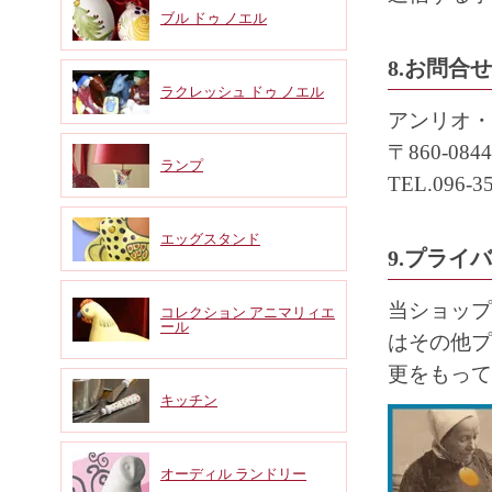
ブル ドゥ ノエル
8.お問合
ラクレッシュ ドゥ ノエル
アンリオ・
〒860-0
ランプ
TEL.096-3
エッグスタンド
9.プライ
当ショップ
コレクション アニマリィエ
ール
はその他プ
更をもって
キッチン
オーディル ランドリー