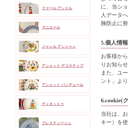
に、当ショ
ファール アンドル
人データへ
険防止に努
マニエール
5.個人情
ジャンル アンシャン
お客様から
りお知らせ
アシェット デコラティブ
また、ユー
ント」より
アシェット パンデュール
6.cook
ディネットゥ
当社は、お
キー）を使
プレスティージュ