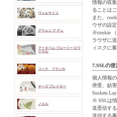
情報の収集
ることはご
ヴェルサイユ
また、co
ウザの設定
グウェン ア デュ
※cook
ラウザに送
ィスクに蓄
アーキペル フルーリー ロワ
イヤル
7.SSLの
コック フランセ
個人情報の
傍受、妨害
チーズ プレイター
Socket
※ SSL
ノエル
送受信する
送信する事