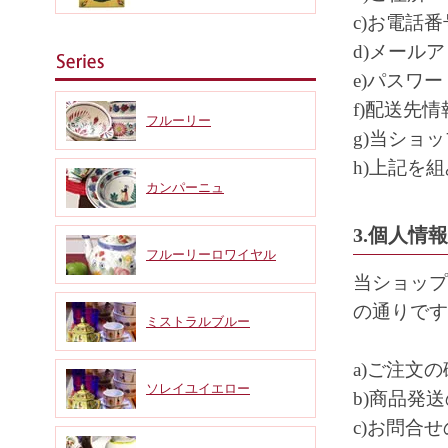
c)お電話番
d)メール
e)パスワー
f)配送先情
フルーリー
g)当ショ
h)上記を
カンパーニュ
3.個人情
フルーリーロワイヤル
当ショップ
の通りです
ミストラルブルー
a)ご注文
ソレイユイエロー
b)商品発
c)お問合