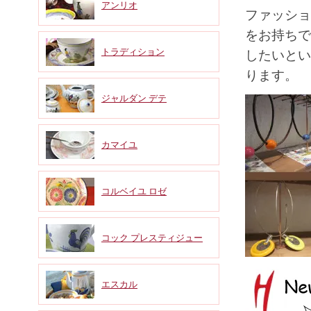
アンリオ
ファッショ
をお持ちで
トラディション
したいとい
ります。
ジャルダン デテ
カマイユ
コルベイユ ロゼ
コック プレスティジュー
エスカル