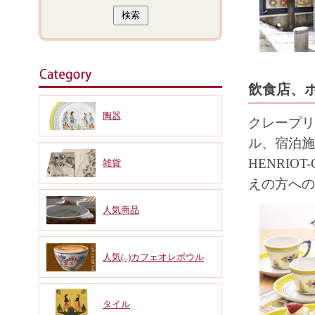
飲食店、
陶器
クレープリ
ル、宿泊施
HENRI
雑貨
えの方への
人気商品
人気(..)カフェオレボウル
タイル