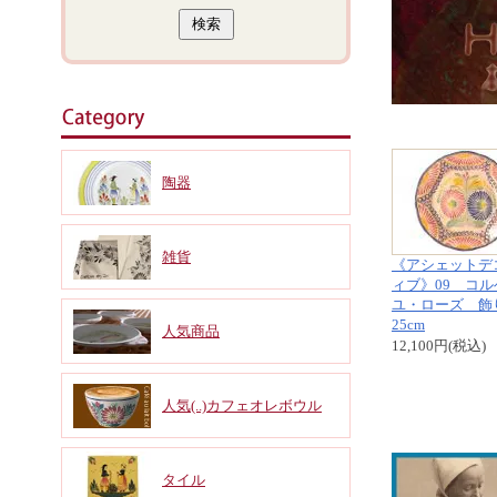
陶器
雑貨
《アシェットデ
ィブ》09 コル
ユ・ローズ 飾
25cm
人気商品
12,100円(税込)
人気(..)カフェオレボウル
タイル