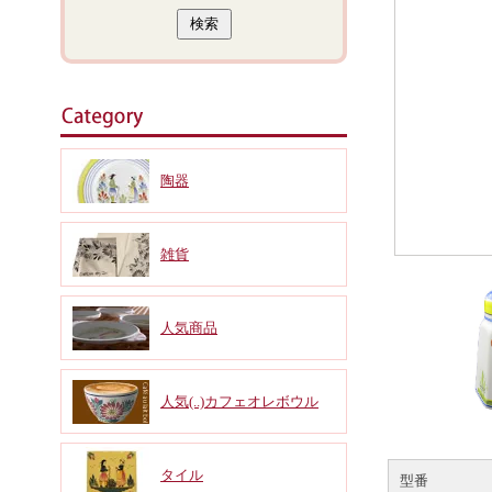
陶器
雑貨
人気商品
人気(..)カフェオレボウル
タイル
型番