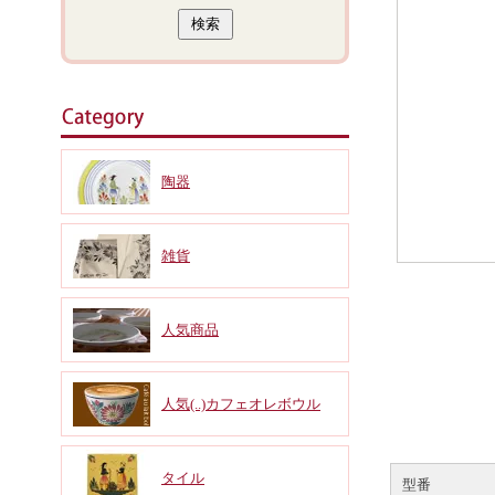
陶器
雑貨
人気商品
人気(..)カフェオレボウル
タイル
型番