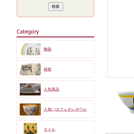
陶器
雑貨
人気商品
人気(..)カフェオレボウル
タイル