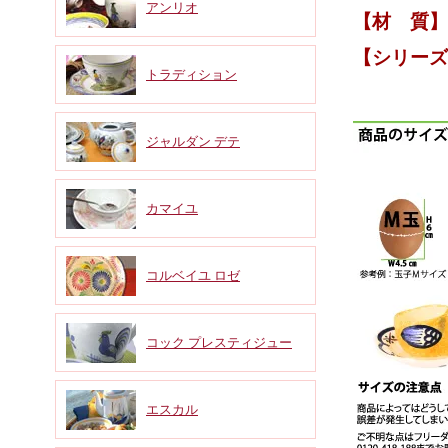
アンリオ
【材 質
【シリー
トラディション
ブルタ
ジャルダン デテ
カマイユ
コルベイユ ロゼ
コック プレスティジュー
エスカル