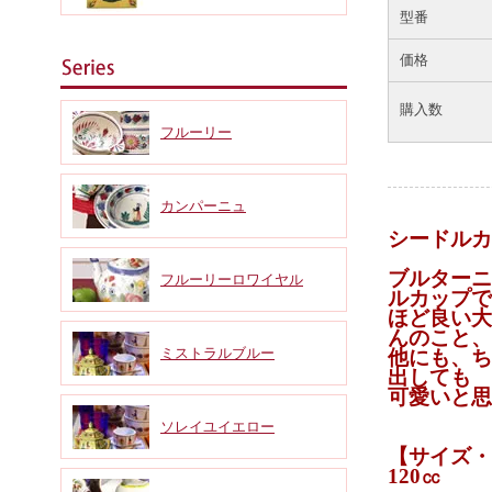
型番
価格
購入数
フルーリー
カンパーニュ
シードル
ブルターニ
フルーリーロワイヤル
ルカップで
ほど良い大
んのこと、
ミストラルブルー
他にも、ち
出しても
可愛いと思
ソレイユイエロー
【サイズ・容
120㏄