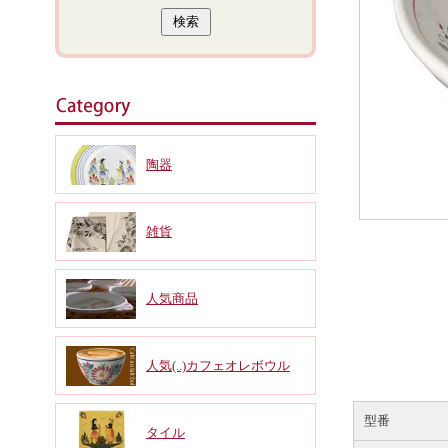
陶器
雑貨
人気商品
人気(..)カフェオレボウル
型番
タイル