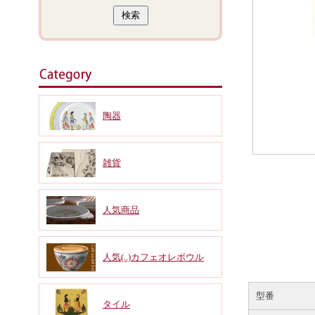
陶器
雑貨
人気商品
人気(..)カフェオレボウル
型番
タイル